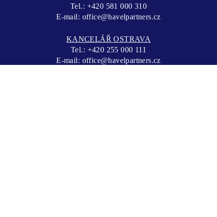
Tel.:
+420 581 000 310
E-mail:
office@havelpartners.cz
KANCELÁŘ OSTRAVA
Tel.:
+420 255 000 111
E-mail:
office@havelpartners.cz
ZÁSADY ZPRACOVÁNÍ OSOBNÍCH
ÚDAJŮ
ZÁSADY POUŽITÍ COOKIES
Copyright © 2026 HAVEL & PARTNERS s.r.o., advokátní
kancelář | webdesign by
Acomware s.r.o.
| created by
VIDIA-
DESIGN s.r.o.
Powered by
Alma Career